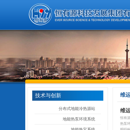
维
技术与创新
分布式地能冷热源站
维运
恒有
地能热泵环境系统
热泵
地能热宝系统
明码