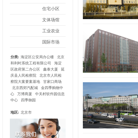
住宅小区
文体场馆
工业农业
国际市场
分类:
海淀区公安局办公楼
北京
和利时系统工程有限公司
海淀
区政府第二办公区
鑫泰大厦
延
庆县人民检察院
北京市人民检
察院大案要案基地
甘家口商场
北京西郊汽配城
金四季购物中
心
万博商厦
中关村软件园信息
中心
四季御园
地区:
北京市