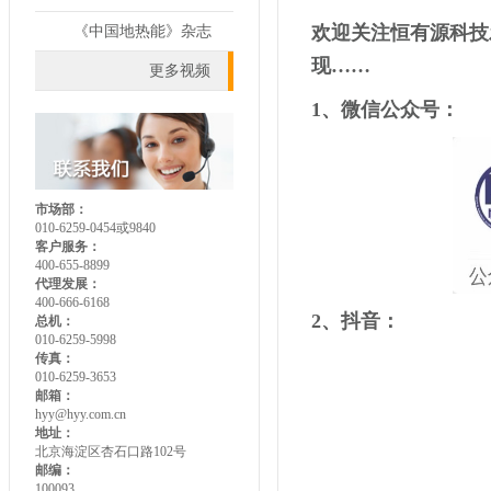
欢迎关注恒有源科技
《中国地热能》杂志
现……
更多视频
1、微信公众号：
市场部：
010-6259-0454或9840
客户服务：
400-655-8899
代理发展：
400-666-6168
2、抖音：
总机：
010-6259-5998
传真：
010-6259-3653
邮箱：
hyy@hyy.com.cn
地址：
北京海淀区杏石口路102号
邮编：
100093