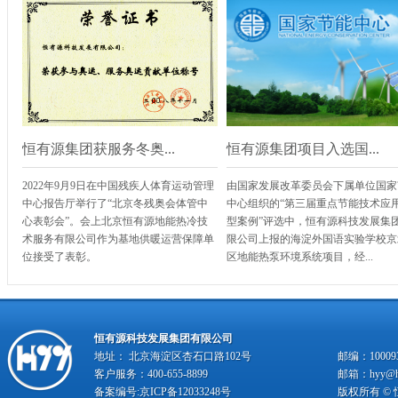
恒有源集团获服务冬奥...
恒有源集团项目入选国...
2022年9月9日在中国残疾人体育运动管理
由国家发展改革委员会下属单位国家
中心报告厅举行了“北京冬残奥会体管中
中心组织的“第三届重点节能技术应
心表彰会”。会上北京恒有源地能热冷技
型案例”评选中，恒有源科技发展集
术服务有限公司作为基地供暖运营保障单
限公司上报的海淀外国语实验学校京
位接受了表彰。
区地能热泵环境系统项目，经...
恒有源科技发展集团有限公司
地址： 北京海淀区杏石口路102号
邮编：10009
客户服务：400-655-8899
邮箱：hyy@hy
备案编号:
京ICP备12033248号
版权所有 ©