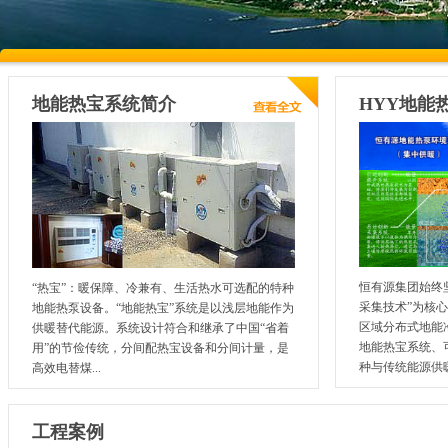
地能热宝系统简介
HYY地能热
恒有源集团始终
“热宝”：暖保障、冷兼有、生活热水可选配的特种
采集技术”为核
地能热泵设备。“地能热宝”系统是以浅层地能作为
区域分布式地能
供暖替代能源。系统设计符合和继承了中国“省着
地能热宝系统、
用”的节俭传统，分间配热宝设备和分间计量，是
种与传统能源供暖.
高效电替煤...
工程案例