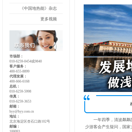
《中国地热能》杂志
更多视频
市场部：
010-6259-0454或9840
客户服务：
400-655-8899
代理发展：
400-666-6168
总机：
010-6259-5998
传真：
010-6259-3653
邮箱：
hyy@hyy.com.cn
地址：
一年四季，清波粼粼
北京海淀区杏石口路102号
邮编：
少游客会产生疑问，国家大
100093