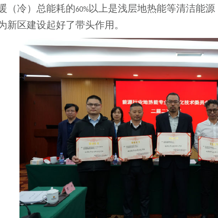
暖（冷）总能耗的
以上是浅层地热能等清洁能源
60%
为新区建设起好了带头作用。