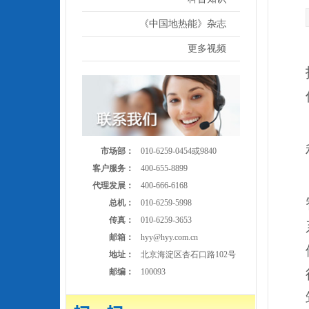
《中国地热能》杂志
更多视频
市场部：
010-6259-0454或9840
客户服务：
400-655-8899
代理发展：
400-666-6168
总机：
010-6259-5998
传真：
010-6259-3653
邮箱：
hyy@hyy.com.cn
地址：
北京海淀区杏石口路102号
邮编：
100093