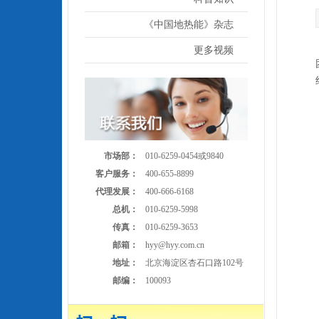
《中国地热能》杂志
更多视频
市场部：
010-6259-0454或9840
客户服务：
400-655-8899
代理发展：
400-666-6168
总机：
010-6259-5998
传真：
010-6259-3653
邮箱：
hyy@hyy.com.cn
地址：
北京海淀区杏石口路102号
邮编：
100093