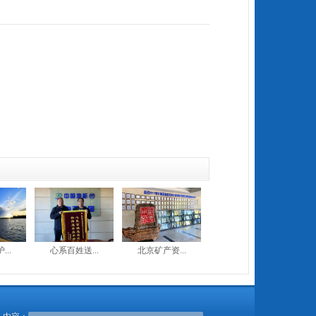
..
心系百姓送...
北京矿产资...