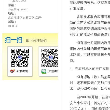
010-6259-3653
非此即彼的关系。这就造成
邮箱：
产业发展。
hyy@hyy.com.cn
地址：
多项技术联合应用可
北京海淀区杏石口路102号
邮编：
新的工艺方式将多项节能
100093
国家的建筑空调系统中采
和执行的能源价格政策进
恒有源公司是国内利
将国内外先进的建筑节能技
术路线，可以实现建筑全
益。
4、在农村地区的推广应用
恒有源地（热）能热
时，还不断探索在更加广
术，减少烟气排放，是公
自2007年开始，在
安市小朱家村，首先在2
20℃ 左右），而冬季采