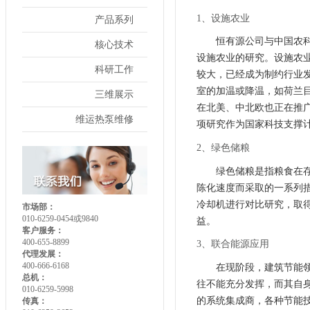
1、设施农业
产品系列
恒有源公司与中国农
核心技术
设施农业的研究。设施农
科研工作
较大，已经成为制约行业发
室的加温或降温，如荷兰
三维展示
在北美、中北欧也正在推
维运热泵维修
项研究作为国家科技支撑
2、绿色储粮
绿色储粮是指粮食在
陈化速度而采取的一系列
冷却机进行对比研究，取
市场部：
010-6259-0454或9840
益。
客户服务：
400-655-8899
3、联合能源应用
代理发展：
400-666-6168
在现阶段，建筑节能
总机：
往不能充分发挥，而其自
010-6259-5998
的系统集成商，各种节能
传真：