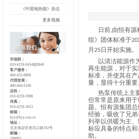
《中国地热能》杂志
更多视频
日前
由恒有源
,
组》团体标准于
20
月
日开始实施。
25
市场部：
以清洁能源作
010-6259-0454或9840
再生能源，对于实
客户服务：
标准，并使其在产
400-655-8899
代理发展：
量，显得十分重要
400-666-6168
总机：
热泵传统上主
010-6259-5998
但常常是原来用于
传真：
题。恒有源集团总
010-6259-3653
邮箱：
经验，
吸收了兄弟
hyy@hyy.com.cn
列举以供暖为主、
地址：
标应具备的特点和
北京海淀区杏石口路102号
邮编：
助。
100093